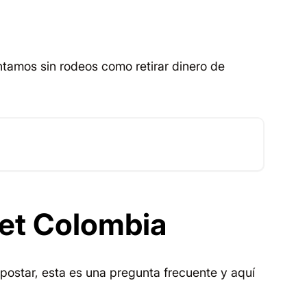
tamos sin rodeos como retirar dinero de
bet Colombia
postar, esta es una pregunta frecuente y aquí