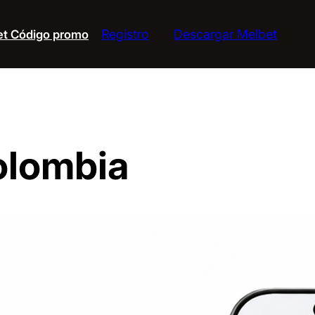
Registro
Descargar Melbet
et Código promo
olombia