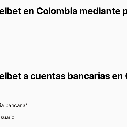
Melbet en Colombia mediante 
elbet a cuentas bancarias en
ia bancaria”
usuario