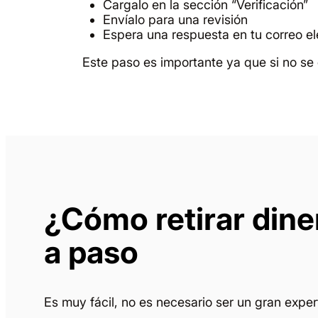
Cargalo en la sección “Verificación”
Envíalo para una revisión
Espera una respuesta en tu correo el
Este paso es importante ya que si no se c
¿Cómo retirar din
a paso
Es muy fácil, no es necesario ser un gran expe