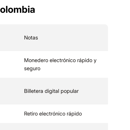
Colombia
Notas
Monedero electrónico rápido y
seguro
Billetera digital popular
Retiro electrónico rápido