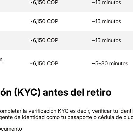
~6,150 COP
~15 minutos
~6,150 COP
~15 minutos
~6,150 COP
~15 minutos
m,
~6,150 COP
~5–30 minutos
ión (KYC) antes del retiro
completar la verificación KYC es decir, verificar tu ide
gente de identidad como tu pasaporte o cédula de ciu
documento